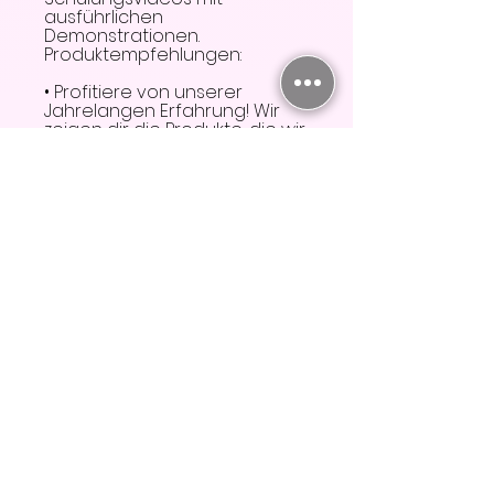
ausführlichen
Demonstrationen.
Produktempfehlungen:
• Profitiere von unserer
Jahrelangen Erfahrung! Wir
zeigen dir die Produkte, die wir
selber nutzen, damit auch du
deine Kunden zufriedenstellst.
Direkter Whatsapp Support
24/7. Fragen werden 7 Tage
Price
€149.00
Join