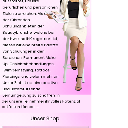
ausstattet, um ihre
beruflichen und persönlichen
Ziele zu erreichen. Als einer
der führenden
Schulungsnbieter der
Beautybranche, welche bei
der Hwk und IHK registriert ist,
bieten wir eine breite Palette
von Schulungen in den
Bereichen Permanent Make
Up, Gesichtsbehandlungen,
Wimpernstyling, Tattoos,
Piercings und vielem mehr an.
Unser Ziel ist es, eine positive
und unterstützende
Lernumgebung zu schaffen, in
der unsere Teilnehmer ihr volles Potenzial 
entfalten können. 

Unser Shop
Die erfahrene mehrfach zertifizierte 