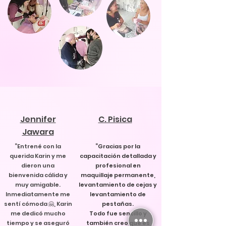
Jennifer
C. Pisica
Jawara
“Entrené con la
“Gracias por la
querida Karin y me
capacitación detallada y
dieron una
profesional en
bienvenida cálida y
maquillaje permanente,
muy amigable.
levantamiento de cejas y
Inmediatamente me
levantamiento de
sentí cómoda 🤗, Karin
pestañas.
me dedicó mucho
Todo fue sencillo y
tiempo y se aseguró
también creo que es