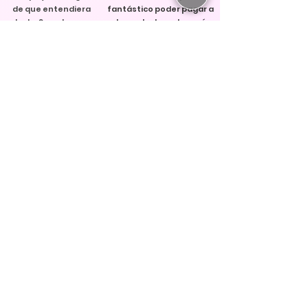
de que entendiera
fantástico poder pagar a
todo. Se nota que
plazos. Incluso después
pone todo su corazón
de la capacitación,
en su trabajo.
siempre encontrará a
Sólo puedo
alguien dispuesto a
recomendar el
escuchar y recibir los
estudio ☀️
consejos discutidos si
Muchas gracias por tu
tiene alguna pregunta.
tiempo"
Puedo recomendar
ampliamente la
academia.
Gracias Karin por tu
tiempo y paciencia”.
Sara Wernig
"
Tuve un curso de
capacitación en línea y
quedé muy satisfecho 😊
Me explicaron todo muy