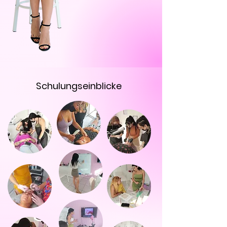
Produkten ausgestattet werden.

Verwirkliche jetzt deinen Traum und starte 
deim Buisness mit uns. 

Wir steht dir bei der Nachbetreuung zur 
 Seite, um dich auf dem Weg zum Erfolg zu 
Schulungseinblicke
begleiten. Starten Sie noch heute deine 
Reise zu finanzieller Unabhängigkeit, 
zeitlicher Flexibilität, durch einen der 
lukrativsten Jobs, der dir gleichzeitig Spaß 
bereitet. 

Wir freuen uns darauf dich willkommen zu 
heißen!