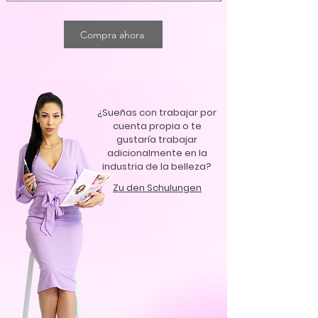
Unsere Kurse decken eine Vielzahl von 
Compra ahora
wichtigen Zusstzhemen ab, darunter 
Marketingskills und Kundengewinnung.  Wir 
sind stolz darauf, hochwertige Schulung in 
kleinen Gruppen anzubieten, mit 
Dienstleistungen die auf aktuellen 
¿Sueñas con trabajar por
Branchentrends basieren und den 
cuenta propia o te
Bedürfnissen des Arbeitsmarktes 
gustaría trabajar
entsprechen, wir sind immer Up to Date und 
adicionalmente en la
kennen die Modernsten Techniken, 
industria de la belleza?
Hygienebedingungen und 
Qualitätsstandards.

Zu den Schulungen
Unsere Absolventen verlassen unsere 
Academy mit einem wertvollen 
Wissensschatz und den erforderlichen 
Fähigkeiten, um  erfolgreich zu sein.

Wir investieren kontinuierlich in die 
Entwicklung neuer Lehrmaterialien und -
techniken, um sicherzustellen, dass unsere 
Teilnehmer mit den neuesten Erkenntnissen 
und hochwertigem Werkzeugen und 