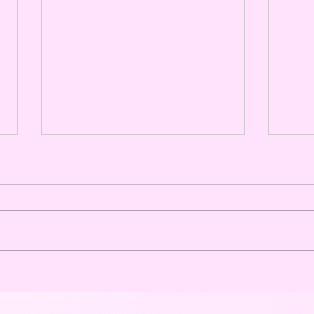
Fine Line Tattoo
Per
Schulung: Online, oder
Schu
vor Ort zum Tattoo Artist
vor 