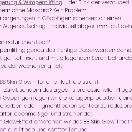
erung & Wimpernlifting
 – der Blick, der verzaubert
pern ohne Mascara? Kein Problem!
längerungen in Göppingen schenken dir einen 
ugenaufschlag – individuell abgestimmt auf dei
n natürlichen Look?
pernlifting genau das Richtige. Dabei werden deine
geliftet, fixiert und mit pflegenden Seren behandel
lick, der wochenlang hält.
BB Skin Glow
 – für eine Haut, die strahlt
n Zufall, sondern das Ergebnis professioneller Pflege
in Göppingen regen wir die Kollagenproduktion deine
knenarben oder Pigmentflecken sichtbar zu reduziere
raffer, ebenmäßiger und strahlender.
en Glow-Effekt empfehlen wir das BB Skin Glow Treat
on aus Pflege und sanfter Tönung.