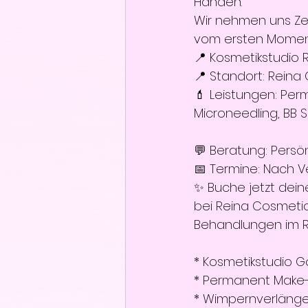
Händen.
Wir nehmen uns Zeit
vom ersten Moment
📍 Kosmetikstudio 
📍 Standort: Reina
💄 Leistungen: Per
Microneedling, BB S
💬 Beratung: Persönl
📅 Termine: Nach V
✨ Buche jetzt deine
bei Reina Cosmeti
Behandlungen im 
* Kosmetikstudio 
* Permanent Make
* Wimpernverläng