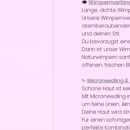
👁️ 
Wimpernverläng
Lange, dichte Wim
Unsere Wimpernver
atemberaubenden A
und deinen Stil.
Du bevorzugst eine
Dann ist unser Wim
Naturwimpern sanft 
offenen, frischen B
✨
Microneedling & 
Schöne Haut ist kei
Mit Microneedling 
um feine Linien, A
Deine Haut wird st
Für einen sofortig
perfekte Kombinati