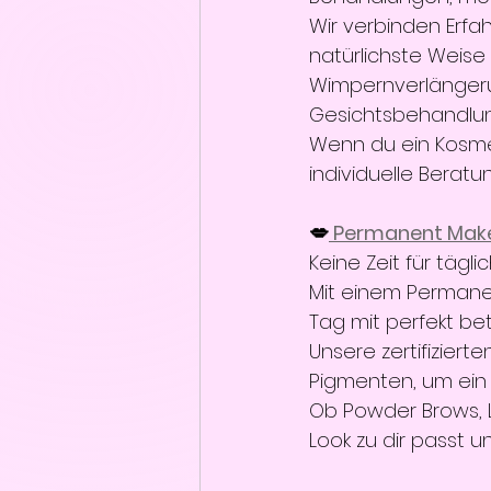
Wir verbinden Erfa
natürlichste Weise
Wimpernverlängerun
Gesichtsbehandlun
Wenn du ein Kosmet
individuelle Beratu
💋
 Permanent Mak
Keine Zeit für tägl
Mit einem Permane
Tag mit perfekt be
Unsere zertifiziert
Pigmenten, um ein n
Ob Powder Brows, L
Look zu dir passt u