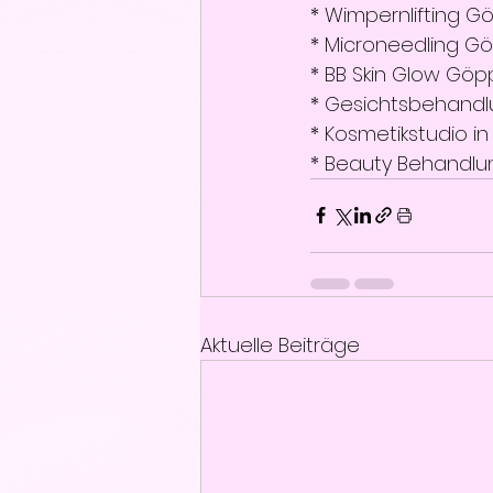
* Wimpernlifting 
* Microneedling G
* BB Skin Glow Gö
* Gesichtsbehand
* Kosmetikstudio 
* Beauty Behandl
Aktuelle Beiträge