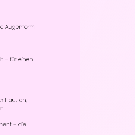
ne Augenform 
 
t – für einen 
.
r Haut an, 
n.
ment – die 