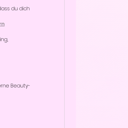
dass du dich 
rn
ng, 
erne Beauty-