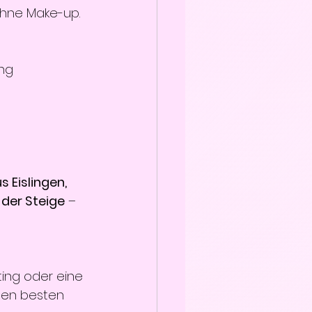
 ohne Make-up.
ung
 Eislingen, 
 der Steige
 – 
ing oder eine 
den besten 