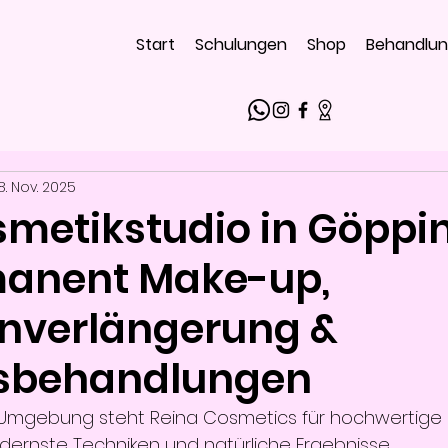
Start
Schulungen
Shop
Behandlu
8. Nov. 2025
smetikstudio in Göppi
manent Make-up,
nverlängerung &
tsbehandlungen
Umgebung steht Reina Cosmetics für hochwertige
ernste Techniken und natürliche Ergebnisse.