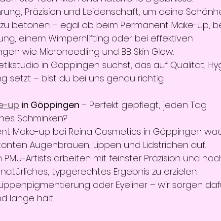
hrung, Präzision und Leidenschaft, um deine Schönhe
 zu betonen – egal ob beim Permanent Make-up, bei
g, einem Wimpernlifting oder bei effektiven 
gen wie Microneedling und BB Skin Glow.
ikstudio in Göppingen suchst, das auf Qualität, Hy
ng setzt – bist du bei uns genau richtig.
e-up
 in Göppingen 
– Perfekt gepflegt, jeden Tag
iches Schminken?
nt Make-up bei Reina Cosmetics in Göppingen wac
tonten Augenbrauen, Lippen und Lidstrichen auf.
en PMU-Artists arbeiten mit feinster Präzision und ho
atürliches, typgerechtes Ergebnis zu erzielen.
ippenpigmentierung oder Eyeliner – wir sorgen dafü
nd lange hält.