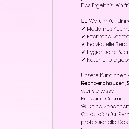
Das Ergebnis: ein 
💆‍♀️ Warum Kund
✔ Modernes Kosmet
✔ Erfahrene Kosmet
✔ Individuelle Be
✔ Hygienische & 
✔ Natürliche Ergeb
Unsere Kundinnen 
Rechberghausen, Sa
weil sie wissen:
Bei Reina Cosmetics
🌸 Deine Schönheit
Ob du dich für Per
professionelle Ges