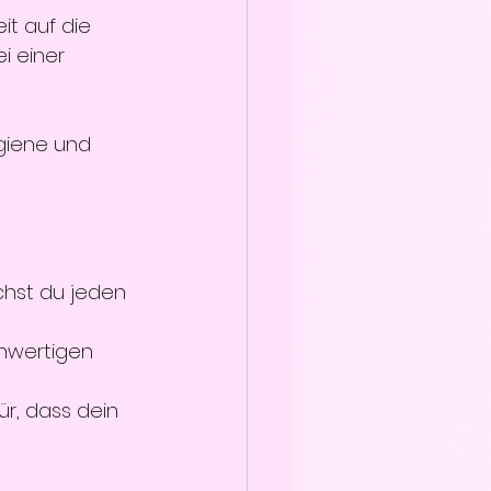
it auf die 
 einer 
giene und 
hst du jeden 
chwertigen 
r, dass dein 