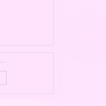
manent Make Up
lung – Online, oder
Ort: Alles, was du