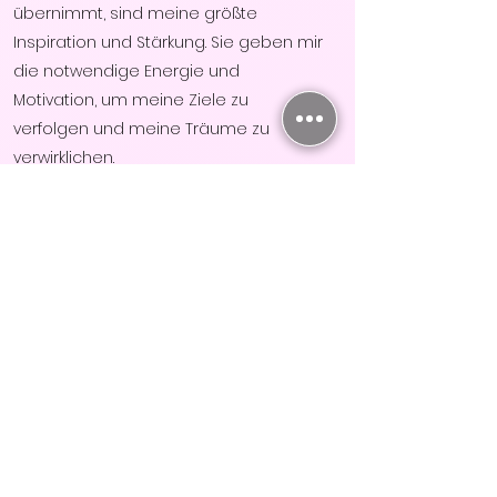
übernimmt, sind meine größte
Inspiration und Stärkung. Sie geben mir
die notwendige Energie und
Motivation, um meine Ziele zu
verfolgen und meine Träume zu
verwirklichen.
Gemeinsam mit meinem Partner ein
erfolgreiches Schulungszentrum zu
leiten und unser Leben frei nach
unseren Vorstellungen zu gestalten,
war immer mein Traum! Ich möchte
meine Schülerinnen ermutigen und
beflügeln, ebenfalls ihren
Lebenstraum zu verwirklichen.
Ich lade dich herzlich ein, dich auf
meiner Website umzusehen und mehr