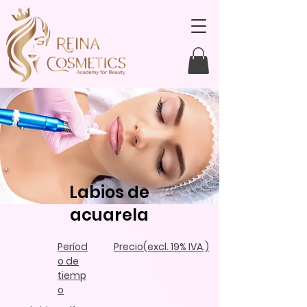
Labios de
acuarela
Períod
Precio
(excl. 19% IVA.)
o de
tiemp
o