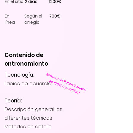
En el sitio
2 días
1200€
En
Según el
700€
línea
arreglo
Contenido de
entrenamiento
Tecnología:
Bequem in Raten Zahlen!
Ab 100€ monatlich!
Labios de acuarela
Teoría:
Descripción general: las
diferentes técnicas
Métodos en detalle