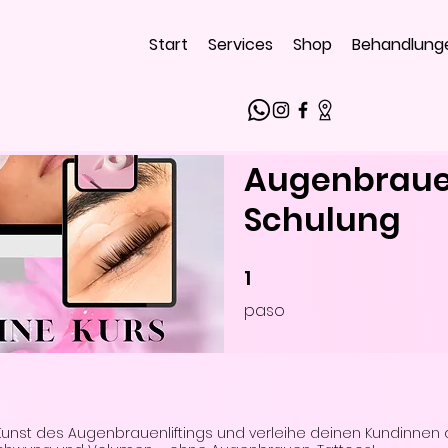
Start
Services
Shop
Behandlung
Augenbrauen
Schulung
1
1 paso
paso
 Kunst des Augenbrauenliftings und verleihe deinen Kundinnen