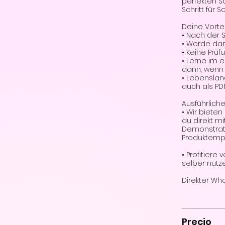
perfekten 
Schritt für S
Deine Vortei
• Nach der S
• Werde dam
• Keine Prüf
• Lerne im
dann, wenn e
• Lebenslan
auch als PD
Ausführlich
• Wir biete
du direkt m
Demonstrat
Produktemp
• Profitiere
selber nutz
Precio