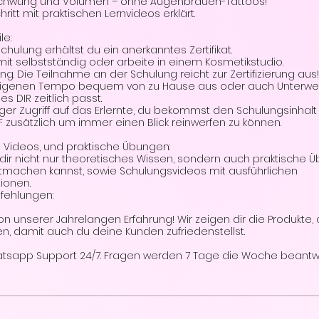
Schwung und Volumen – ohne Augenbrauen-Tattoos!
chritt mit praktischen Lernvideos erklärt.
le:
chulung erhältst du ein anerkanntes Zertifikat.
it selbstständig oder arbeite in einem Kosmetikstudio.
ung. Die Teilnahme an der Schulung reicht zur Zertifizierung aus!
 eigenen Tempo bequem von zu Hause aus oder auch Unterwe
s DIR zeitlich passt.
ger Zugriff auf das Erlernte, du bekommst den Schulungsinhalt
F zusätzlich um immer einen Blick reinwerfen zu können.
e Videos, und praktische Übungen:
n dir nicht nur theoretisches Wissen, sondern auch praktische 
itmachen kannst, sowie Schulungsvideos mit ausführlichen
ionen.
fehlungen:
 von unserer Jahrelangen Erfahrung! Wir zeigen dir die Produkte, 
en, damit auch du deine Kunden zufriedenstellst.