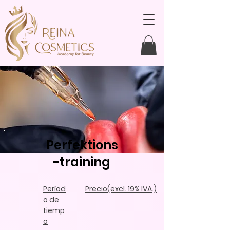
Perfektions
-training
Períod
Precio
(excl. 19% IVA.)
o de
tiemp
o