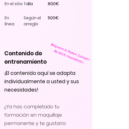
En el sitio
1 día
800€
En
Según el
500€
línea
arreglo
Bequem in Raten Zahlen!
Ab 100€ monatlich!
Contenido de
entrenamiento
¡El contenido aquí se adapta
individualmente a usted y sus
necesidades!
¿Ya has completado tu
formación en maquillaje
permanente y te gustaría