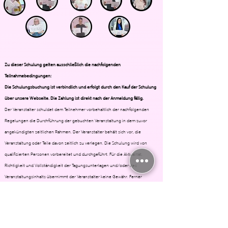
Zu dieser Schulung gelten ausschließlich die nachfolgenden
Teilnahmebedingungen:
Die Schulungsbuchung ist verbindlich und erfolgt durch den Kauf der Schulung
über unsere Webseite. Die Zahlung ist direkt nach der Anmeldung fällig.
Der Veranstalter schuldet dem Teilnehmer vorbehaltlich der nachfolgenden
Regelungen die Durchführung der gebuchten Veranstaltung in dem zuvor
angekündigten zeitlichen Rahmen. Der Veranstalter behält sich vor, die
Veranstaltung oder Teile davon zeitlich zu verlegen. Die Schulung wird von
qualifizierten Personen vorbereitet und durchgeführt. Für die Aktualität,
Richtigkeit und Vollständigkeit der Tagungsunterlagen und/oder des
Veranstaltungsinhalts übernimmt der Veranstalter keine Gewähr. Ferner
übernimmt der Veranstalter keine Gewähr für den Eintritt eines bestimmten
Erfolges aufgrund der Teilnahme an der Veranstaltung. Bei Vorliegen eines
wichtigen Grundes bzw. Einschränkungen durch Epidemien etc., insbesondere
bei Ausfall des Referenten oder bei zu geringer Teilnehmerzahl, kann der