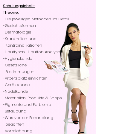
Schulungsinhalt:
Theorie:
-Die jeweiligen Methoden im Detail
-Gesichtsformen
-Dermatologie
-Krankheiten und
Kontraindikationen
-Hauttypen- Hautton Analyse
-Hygienekunde
-Gesetzliche
Bestimmungen
-Arbeitsplatz einrichten
-Gerätekunde
-Nadelkunde
-Materialien, Produkte & Shops
-Pigmente und Farblehre
-Betäubung
-Was vor der Behandlung
beachten
-Vorzeichnung