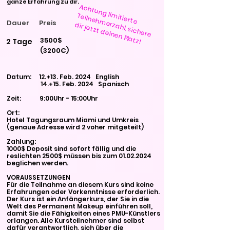
ganze Erfahrung zu dir.
A
c
h
tu
n
g
itie
rte
iln
e
h
m
e
rza
h
l, sic
h
e
re
ir je
tzt d
e
in
e
n
Pla
lim
Te
Dauer
Preis
d
tz!
3500$
2 Tage
(3200€)
Datum: 12.+13. Feb.
2024 English
14.+15. Feb. 2024 Spanisch
Zeit: 9:00Uhr - 15:00Uhr
Ort:
Hotel Tagungsraum Miami und Umkreis
(genaue Adresse wird 2 voher mitgeteilt)
Zahlung:
1000$ Deposit sind sofort fällig und die
reslichten 2500$ müssen bis zum 01.02.2024
beglichen werden.
VORAUSSETZUNGEN
Für die Teilnahme an diesem Kurs sind keine
Erfahrungen oder Vorkenntnisse erforderlich.
Der Kurs ist ein Anfängerkurs, der Sie in die
Welt des Permanent Makeup einführen soll,
damit Sie die Fähigkeiten eines PMU-Künstlers
erlangen. Alle Kursteilnehmer sind selbst
dafür verantwortlich, sich über die