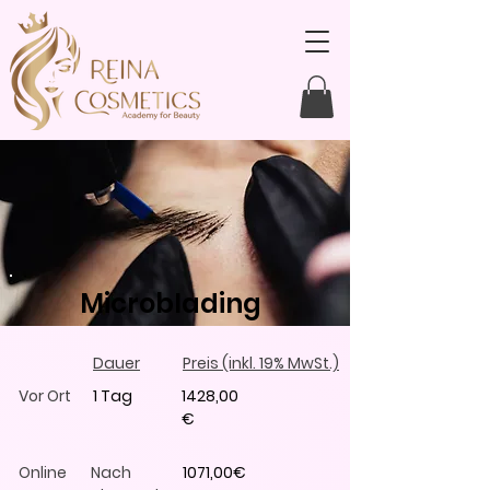
Microblading
Dauer
Preis
(inkl. 19% MwSt.)
Vor Ort
1 Tag
1428,00
€
Online
Nach
1071,00€