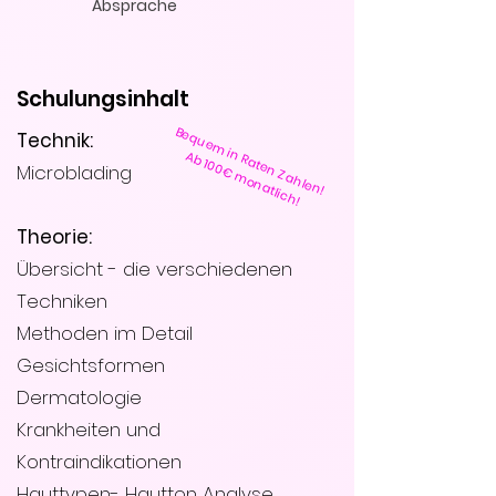
Absprache
Schulungsinhalt
Bequem in Raten Zahlen!
Technik:
Ab 100€ monatlich!
Microblading
Theorie:
Übersicht - die verschiedenen
Techniken
Methoden im Detail
Gesichtsformen
Dermatologie
Krankheiten und
Kontraindikationen
Hauttypen- Hautton Analyse