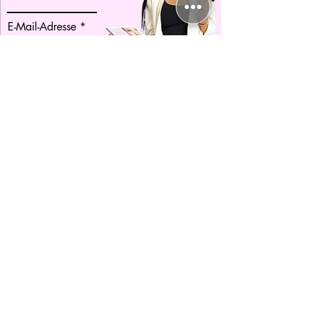
E-Mail-Adresse
Straße & Hausnummer
Stadt
Postleitzahl
Land
Telefonnummer
Vorwahl
Ratezahlung gwünscht