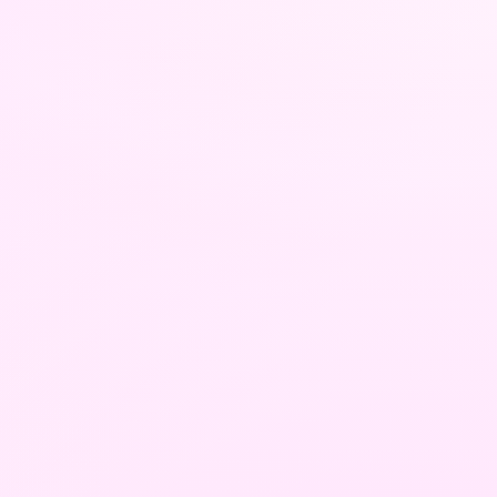
nline Schulungen finden live
tt.
ltst du die ausführlichen
n per Email, damit du direkt