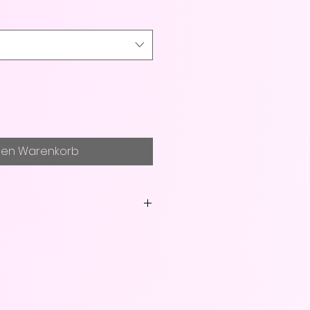
den Warenkorb
: Wird nach dem Kauf
ca. 5 Stunden)
aximal 5 Personen
ungen finden in der Reina
, Wasenstr. 6, 73035