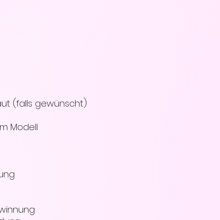
ut (falls gewünscht)
am Modell
ung
ewinnung