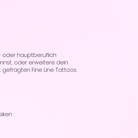
Göppingen statt. O
per Teams App sta
Nach dem Kauf erhä
Schulungsunterlage
loslegen kannst.
 oder hauptberuflich
nst, oder erweitere dein
gefragten Fine Line Tattoos.
n
siken