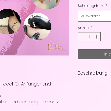
Schulungsform
*
Auswählen
Anzahl
*
In 
Beschreibung
, ideal für Anfänger und
Datum und Uhrzeit
Vereinbart
Dauer ca. : 1 Tag (
h
Teilnehmerzahl: M
iten und das bequen von zu
Ort: Vor Ort Schul
Cosmetics Academy