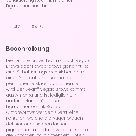
Schattierungstechnik mit einer
Pigmentiermaschine
350
Euro
1 Std.
1
350 €
S
t
d
Beschreibung
Die Ombre Brows Technik, auch Vegas
Brows oder Powderbrows genannt, ist
eine Schattierungstechnik bei der mit
einer Pigmentiermaschine das
permanente Make-up pigmentiert
wird. Der Begriff Vegas Brows kommt
aus Amerika und ist lediglich ein
anderer Name für diese
Pigmentiertechnik. Bei den
Ombrebrows werden zuerst eine
Konturen, welche die Augenbrauen
definierter aussehen lassen,
pigmentiert und dann wird im Ombre
die Schattierung pigmentiert. Hinten