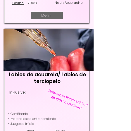
Nach Absprache
Online:
700€
Mehr
Labios de acuarela/ Labios de
terciopelo
Bequem in Raten zahlen!
Inklusive:
Ab 100€ monatlich!
- Certificado
- Materiales de entrenamiento
- Juego de inicio