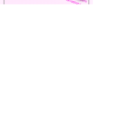
- Certificado
- Materiales de entrenamiento
Preis
Dauer
(Inkl. 19% MwSt.)
1 día
Vor Ort:
600€
Nach Absprache
Online:
400€
Mehr