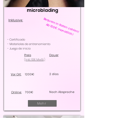
microblading
Bequem in Raten zahlen!
Inklusive:
Ab 100€ monatlich!
- Certificado
- Materiales de entrenamiento
- Juego de inicio
Preis
Dauer
(Inkl. 19% MwSt.)
2 días
Vor Ort:
1200€
Nach Absprache
Online:
700€
Mehr