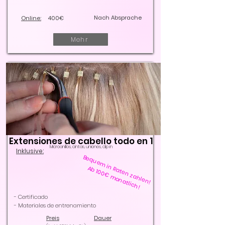
Nach Absprache
Online:
400€
Mehr
Extensiones de cabello todo en 1
Microanillos, cintas, uniones, clip in
Inklusive:
Bequem in Raten zahlen!
Ab 100€ monatlich!
- Certificado
- Materiales de entrenamiento
Preis
Dauer