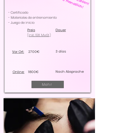
Ab 200€ monatlich!
- Certificado
- Materiales de entrenamiento
- Juego de inicio
Preis
Dauer
(Inkl. 19% MwSt.)
3 días
Vor Ort:
2700€
Nach Absprache
Online:
1800€
Mehr