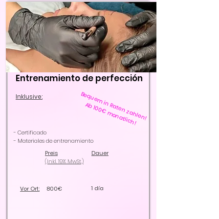
Entrenamiento de perfección
Bequem in Raten zahlen!
Inklusive:
Ab 100€ monatlich!
- Certificado
- Materiales de entrenamiento
Preis
Dauer
(Inkl. 19% MwSt.)
1 día
Vor Ort:
800€