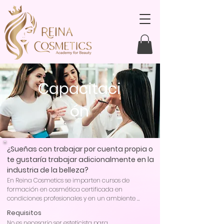
Capacitaci
ón
¿Sueñas con trabajar por cuenta propia o
te gustaría trabajar adicionalmente en la
industria de la belleza?
En Reina Cosmetics se imparten cursos de 
formación en cosmética certificada en 
condiciones profesionales y en un ambiente 
agradable. El objetivo de todos los cursos de 
Requisitos
formación es que las habilidades adquiridas 
No es necesario ser esteticista para 