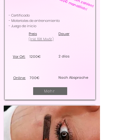
Ab 100€ monatlich!
- Certificado
- Materiales de entrenamiento
- Juego de inicio
Preis
Dauer
(Inkl. 19% MwSt.)
2 días
Vor Ort:
1200€
Nach Absprache
Online:
700€
Mehr