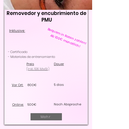
Removedor y encubrimiento de
PMU
Bequem in Raten zahlen!
Inklusive:
Ab 100€ monatlich!
- Certificado
- Materiales de entrenamiento
Preis
Dauer
(Inkl. 19% MwSt.)
5 dias
Vor Ort:
800€
Nach Absprache
Online:
500€
Mehr