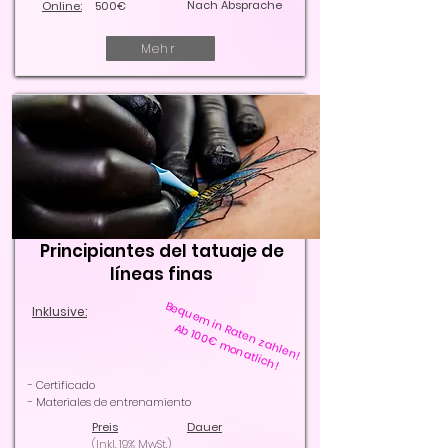
Nach Absprache
Online:
500€
Mehr
Principiantes del tatuaje de
líneas finas
Bequem in Raten zahlen!
Inklusive:
Ab 100€ monatlich!
- Certificado
- Materiales de entrenamiento
Preis
Dauer
(Inkl. 19% MwSt.)